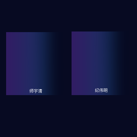
纪伟明
师宇清