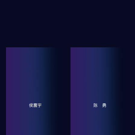
侯震宇
陈 勇