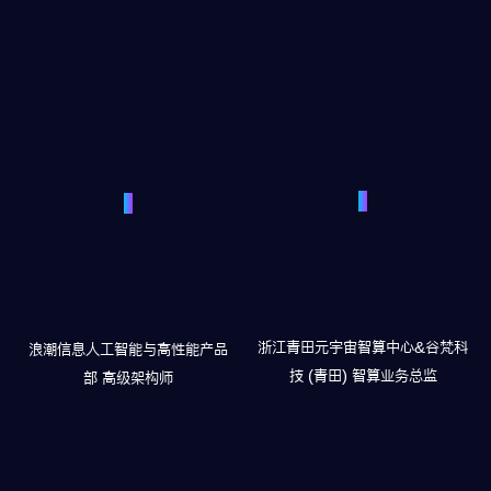
浙江青田元宇宙智算中心&谷梵科
浪潮信息人工智能与高性能产品
技 (青田) 智算业务总监
部
高级架构师