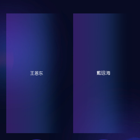
戴琼海
王恩东